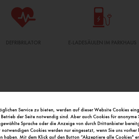
DEFRIBRILATOR
E-LADESÄULEN IM PARKHAUS
glichen Service zu bieten, werden auf dieser Website Cookies ein
 Betrieb der Seite notwendig sind. Aber auch Cookies für anonyme S
gewählte Sprache oder die Anzeige von durch Drittanbieter bereitge
ht notwendigen Cookies werden nur eingesetzt, wenn Sie uns vorher h
OAUTOMAT „FOTOFIX“
HEALTH POINT
 haben. Mit dem Klick auf den Button “Akzeptiere alle Cookies" erk