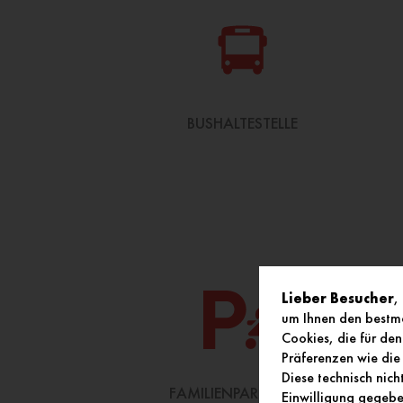
BUSHALTESTELLE
Lieber Besucher
,
um Ihnen den bestmö
Cookies, die für den
Präferenzen wie die 
Diese technisch nic
FAMILIENPARKPLÄTZE
FOT
Einwilligung gegeben